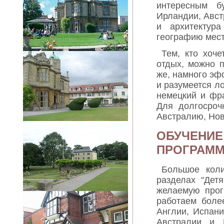
интересным б
Ирландии, Авст
и архитектур
географию мест
Тем, кто хоче
отдых, можно п
же, намного э
и разумеется л
немецкий и фр
Для долгосроч
Австралию, Но
ОБУЧЕНИЕ
ПРОГРАММ
Большое кол
разделах "Дет
желаемую прог
работаем боле
Англии, Испан
Австралии и 