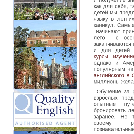
и получение зн
подобрать желающим от 18 лет
как для себя, т
проживание в семье БЕЗ обучения
языку.
Подробности...
детей мы предл
языку в летни
каникул. Самы
начинают прин
лето с осен
заканчиваются 
и для детей 
курсы изучени
однако и Амер
популярным на
английского в
миллионы жела
Обучение за 
взрослых пред
опытные пут
бронировать л
заранее. Не 
своему ре
познавательны