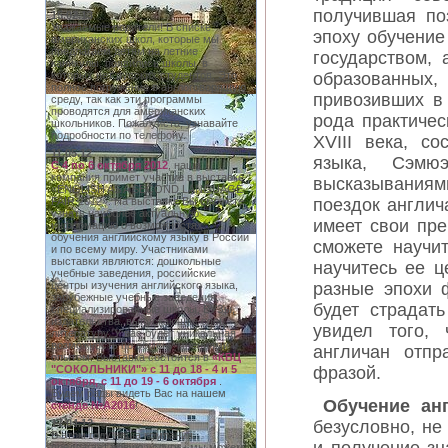
получившая по
15.02.13
Уважаемые родители! В списке
эпоху обучение
американских школ, которые мы
предлагаем детям на летние
государством,
каникулы, появились школы, в
образованных
которых нет русских студентов. Это
полное погружение в англоговорящую
привозивших в
среду, так как эти программы
проводятся для американских
рода практиче
школьников. Пожалуйста, узнавайте
подробности по телефону.
XVIII века, со
11.05.12
языка, Сэмю
C 4 по 6 октября 2012
, наша
компания примет участие в выставке
высказываниями
«ENGLISH AS A SECOND LANGUAGE
поездок англич
FAIR 2012». На выставке Вы сможете
узнать наиболее актуальную
имеет свои пр
информацию о возможностях
обучения английскому языку в России
сможете научи
и по всему миру. Участниками
выставки являются: дошкольные
научитесь ее ц
учебные заведения, российские
разные эпохи 
центры изучения английского языка,
зарубежные учебные заведения,
будет страдат
специализированные школы, ВУЗы,
издательства, выпускающие спец.
увидел того,
литературу. У вас будет уникальная
возможность по обмену мнениями и
англичан отпр
опытом. Выставка состоится в
«КВЦ
фразой.
"СОКОЛЬНИКИ"»
с 11 до 18 - 4 и 5
октября, с 11 до 19 - 6 октября
.
Будем рады видеть Вас на нашем
Обучение ан
стенде №A2016
!
безусловно, не
17.04.12
В этом году наша компания
предлагает новую услугу - мы можем