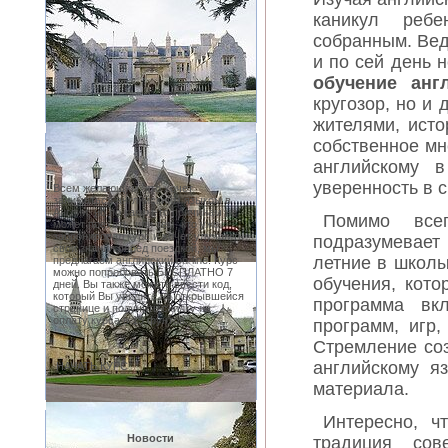
каникул ребе
собранным. Ведь
и по сей день н
обучение анг
кругозор, но и 
жителями, исто
собственное мн
английскому 
уверенность в 
Всем желающим, кто хочет
заниматься английскийм языком в
Англии, но по каким-то причинам не
Помимо все
может поехать, или тем, кто уже
забронировал курс и хочет улучшить
подразумевает
свои знания перед поездкой, мы
летние в школ
предлагаем английский on-line. Курс
можно попробовать БЕСПЛАТНО 7
обучения, кото
дней. Вы также можете ввести код,
который Вы увидите на открывшейся
программа вк
странице и получить скидку на
оплату курса в 15 фунтов.
программ, игр,
Стремление со
английскому я
НАЧАТЬ КУРС
материала.
Интересно, 
Новости
традиция сов