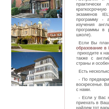
практически
краткосрочну
экзаменов IE
программу - 
изучения англ
программы в р
школе).
Если Вы план
образование в
приходите к на
также с англи
страны и особе
Есть нескольк
- По предвари
воскресенье. В
с нами.
- Если у Вас
приехать в Ваш
найдем тот вари