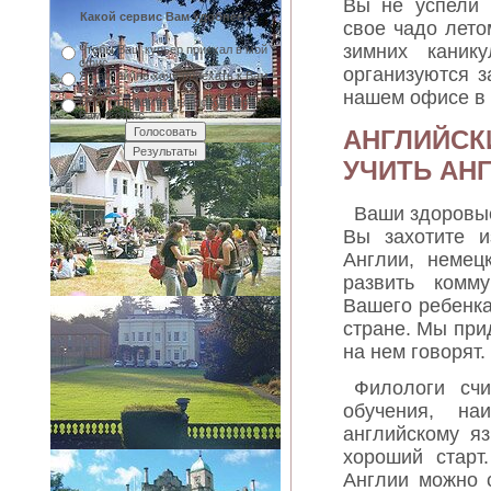
Вы не успели 
Какой сервис Вам удобнее?
свое чадо лето
зимних канику
Чтобы Ваш курьер приехал в мой
офис
организуются з
Я сам лично хочу приехать к Вам
в офис
нашем офисе в
Могу отправить своего курьера к
Вам в офис
АНГЛИЙСКИ
УЧИТЬ АН
Ваши здоровые
Вы захотите и
Англии, немец
развить комм
Вашего ребенка
стране. Мы при
на нем говорят.
Филологи сч
обучения, на
английскому я
хороший старт
Англии можно 